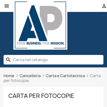


search
Home
Cancelleria
Carta e Cartotecnica
Carta
per fotocopie
CARTA PER FOTOCOPIE